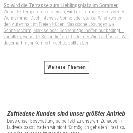
So wird die Terrasse zum Lieblingsplatz im Sommer
S
W
Wenn die Temperaturen steigen, wird die Terrasse zum zweiten
Wohnzimmer. Doch intensive Sonne oder starker Wind können
W
den Aufenthalt im Freien trüben. Klassische Lösungen wie
W
Sonnenschirm, Markise oder Sonnensegel helfen nur bedingt –
S
vor allem, wenn die Sonne tief steht oder der Wind auffrischt. Wer
H
dauerhaft mehr Komfort möchte, sollte über ...
P
A
Weitere Themen
Zufriedene Kunden sind unser größter Antrieb
Dass unser Beschattung so perfekt zu unserem Zuhause in
Ludweis passt, hätten wir nicht für möglich gehalten - fast so,