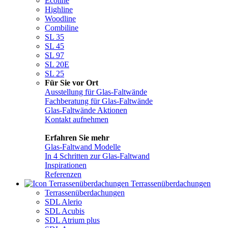
Ecoline
Highline
Woodline
Combiline
SL 35
SL 45
SL 97
SL 20E
SL 25
Für Sie vor Ort
Ausstellung für Glas-Faltwände
Fachberatung für Glas-Faltwände
Glas-Faltwände Aktionen
Kontakt aufnehmen
Erfahren Sie mehr
Glas-Faltwand Modelle
In 4 Schritten zur Glas-Faltwand
Inspirationen
Referenzen
Terrassen­überdachungen
Terrassenüberdachungen
SDL Alerio
SDL Acubis
SDL Atrium plus