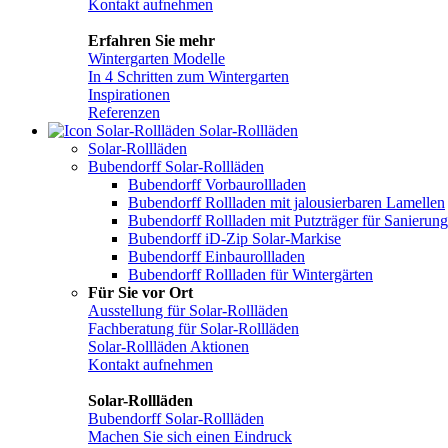
Kontakt aufnehmen
Erfahren Sie mehr
Wintergarten Modelle
In 4 Schritten zum Wintergarten
Inspirationen
Referenzen
Solar-Rollläden
Solar-Rollläden
Bubendorff Solar-Rollläden
Bubendorff Vorbaurollladen
Bubendorff Rollladen mit jalousierbaren Lamellen
Bubendorff Rollladen mit Putzträger für Sanieru
Bubendorff iD-Zip Solar-Markise
Bubendorff Einbaurollladen
Bubendorff Rollladen für Wintergärten
Für Sie vor Ort
Ausstellung für Solar-Rollläden
Fachberatung für Solar-Rollläden
Solar-Rollläden Aktionen
Kontakt aufnehmen
Solar-Rollläden
Bubendorff Solar-Rollläden
Machen Sie sich einen Eindruck