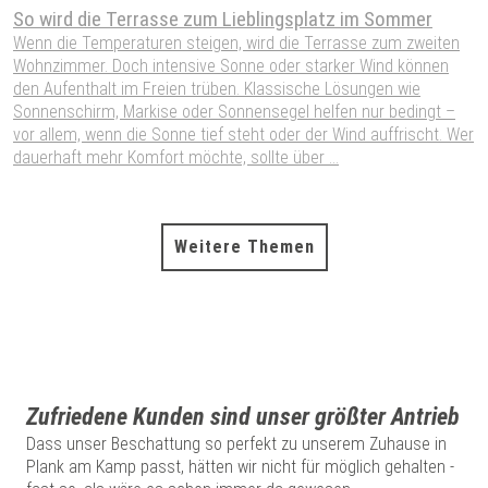
So wird die Terrasse zum Lieblingsplatz im Sommer
S
W
Wenn die Temperaturen steigen, wird die Terrasse zum zweiten
Wohnzimmer. Doch intensive Sonne oder starker Wind können
W
den Aufenthalt im Freien trüben. Klassische Lösungen wie
W
Sonnenschirm, Markise oder Sonnensegel helfen nur bedingt –
S
vor allem, wenn die Sonne tief steht oder der Wind auffrischt. Wer
H
dauerhaft mehr Komfort möchte, sollte über ...
P
A
Weitere Themen
Zufriedene Kunden sind unser größter Antrieb
Dass unser Beschattung so perfekt zu unserem Zuhause in
Plank am Kamp passt, hätten wir nicht für möglich gehalten -