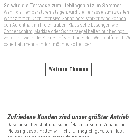
So wird die Terrasse zum Lieblingsplatz im Sommer
S
W
Wenn die Temperaturen steigen, wird die Terrasse zum zweiten
Wohnzimmer. Doch intensive Sonne oder starker Wind können
W
den Aufenthalt im Freien trüben. Klassische Lösungen wie
W
Sonnenschirm, Markise oder Sonnensegel helfen nur bedingt –
S
vor allem, wenn die Sonne tief steht oder der Wind auffrischt. Wer
H
dauerhaft mehr Komfort möchte, sollte über ...
P
A
Weitere Themen
Zufriedene Kunden sind unser größter Antrieb
Dass unser Beschattung so perfekt zu unserem Zuhause in
Pleissing passt, hätten wir nicht für möglich gehalten - fast