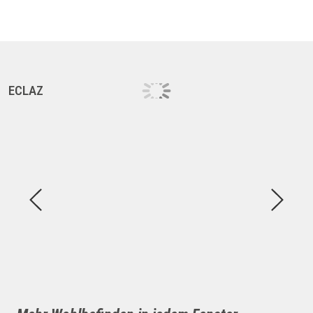
ECLAZ
E