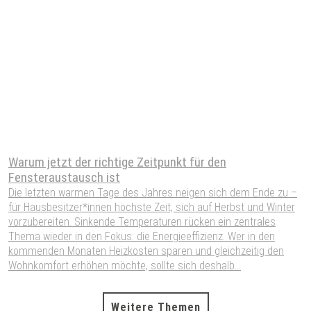
Warum jetzt der richtige Zeitpunkt für den
S
Fensteraustausch ist
W
Die letzten warmen Tage des Jahres neigen sich dem Ende zu –
W
für Hausbesitzer*innen höchste Zeit, sich auf Herbst und Winter
W
vorzubereiten. Sinkende Temperaturen rücken ein zentrales
S
Thema wieder in den Fokus: die Energieeffizienz. Wer in den
H
kommenden Monaten Heizkosten sparen und gleichzeitig den
P
Wohnkomfort erhöhen möchte, sollte sich deshalb...
A
Weitere Themen