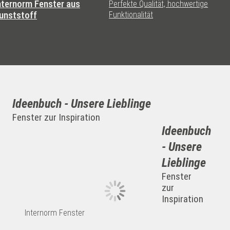
nternorm Fenster aus
Perfekte Qualität, hochwertige
unststoff
Funktionalität
Ideenbuch - Unsere Lieblinge
Fenster zur Inspiration
Ideenbuch
- Unsere
Lieblinge
Fenster
zur
Inspiration
Internorm Fenster