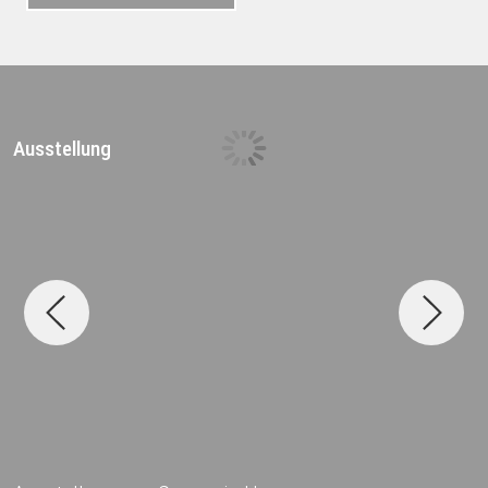
Ausstellung
D