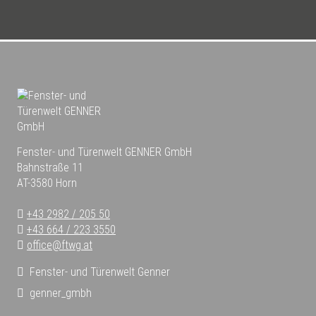
Fenster- und Türenwelt GENNER GmbH
Bahnstraße 11
AT-3580 Horn
+43 2982 / 205 50
+43 664 / 223 3550
office@ftwg.at
Fenster- und Türenwelt Genner
genner_gmbh