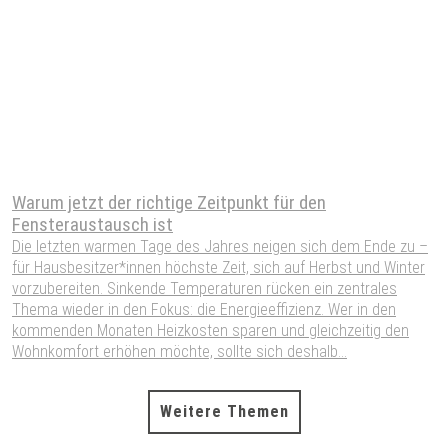
Warum jetzt der richtige Zeitpunkt für den
S
Fensteraustausch ist
W
Die letzten warmen Tage des Jahres neigen sich dem Ende zu –
W
für Hausbesitzer*innen höchste Zeit, sich auf Herbst und Winter
W
vorzubereiten. Sinkende Temperaturen rücken ein zentrales
S
Thema wieder in den Fokus: die Energieeffizienz. Wer in den
H
kommenden Monaten Heizkosten sparen und gleichzeitig den
P
Wohnkomfort erhöhen möchte, sollte sich deshalb...
A
Weitere Themen