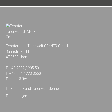
Fenster- und Türenwelt GENNER GmbH
Bahnstraße 11
AT-3580 Horn
+43 2982 / 205 50
+43 664 / 223 3550
office@ftwg.at
Fenster- und Türenwelt Genner
genner_gmbh