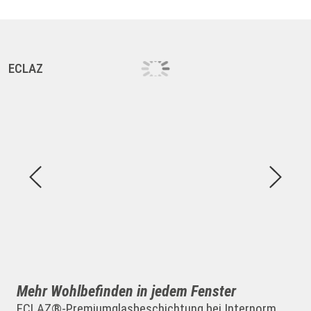
ECLAZ
E
Mehr Wohlbefinden in jedem Fenster
ECLAZ®-Premiumglasbeschichtung bei Internorm