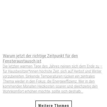
Warum jetzt der richtige Zeitpunkt für den
S
Fensteraustausch ist
W
Die letzten warmen Tage des Jahres neigen sich dem Ende zu –
W
für Hausbesitzer*innen höchste Zeit, sich auf Herbst und Winter
W
vorzubereiten. Sinkende Temperaturen rücken ein zentrales
S
Thema wieder in den Fokus: die Energieeffizienz. Wer in den
H
kommenden Monaten Heizkosten sparen und gleichzeitig den
P
Wohnkomfort erhöhen möchte, sollte sich deshalb...
A
Weitere Themen