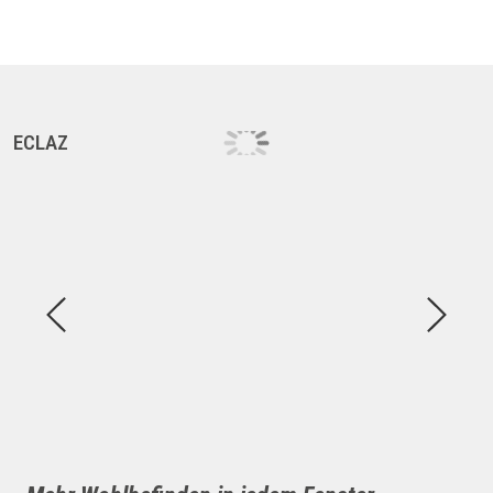
ECLAZ
E