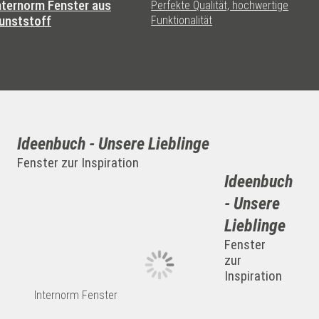
nternorm Fenster aus
Perfekte Qualität, hochwertige
unststoff
Funktionalität
Ideenbuch - Unsere Lieblinge
Fenster zur Inspiration
Ideenbuch
- Unsere
Lieblinge
Fenster
zur
Inspiration
Internorm Fenster