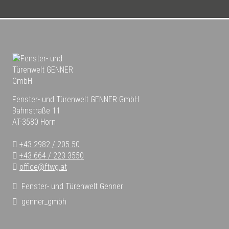
Fenster- und Türenwelt GENNER GmbH
Bahnstraße 11
AT-3580 Horn
+43 2982 / 205 50
+43 664 / 223 3550
office@ftwg.at
Fenster- und Türenwelt Genner
genner_gmbh