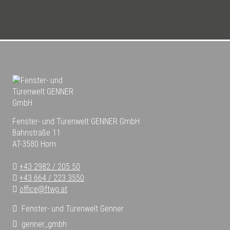
Fenster- und Türenwelt GENNER GmbH
Bahnstraße 11
AT-3580 Horn
+43 2982 / 205 50
+43 664 / 223 3550
office@ftwg.at
Fenster- und Türenwelt Genner
genner_gmbh