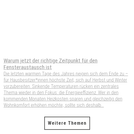
Warum jetzt der richtige Zeitpunkt für den
S
Fensteraustausch ist
W
Die letzten warmen Tage des Jahres neigen sich dem Ende zu –
W
für Hausbesitzer*innen höchste Zeit, sich auf Herbst und Winter
W
vorzubereiten. Sinkende Temperaturen rücken ein zentrales
S
Thema wieder in den Fokus: die Energieeffizienz. Wer in den
H
kommenden Monaten Heizkosten sparen und gleichzeitig den
P
Wohnkomfort erhöhen möchte, sollte sich deshalb...
A
Weitere Themen