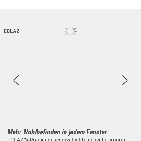
ECLAZ
E
Mehr Wohlbefinden in jedem Fenster
ECLAZ®-Premiumglasbeschichtung bei Internorm